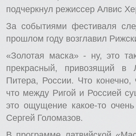
подчеркнул режиссер Алвис Хе
За событиями фестиваля сле
прошлом году возглавил Рижски
«Золотая маска» - ну, это та
прекрасный, привозящий в 
Питера, России. Что конечно,
что между Ригой и Россией сущ
это ощущение какое-то очень
Сергей Голомазов.
В программе латвийской «Мас