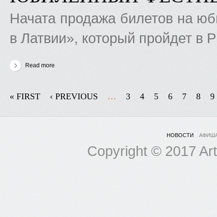
Начата продажа билетов на ю
в Латвии», который пройдет в Ри
Read more
about Юбилейный фестиваль
PAGES
« FIRST
‹ PREVIOUS
…
3
4
5
6
7
8
9
НОВОСТИ
АФИШ
Copyright © 2017 Art