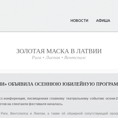
НОВОСТИ
АФИША
ЗОЛОТАЯ МАСКА В ЛАТВИИ
Рига
•
Лиепая
•
Вент
с
пилс
ВИИ» ОБЪЯВИЛА ОСЕННЮЮ ЮБИЛЕЙНУЮ ПРОГРА
сс-конференция, посвященная главному театральному событию осени-
етов на спектакли фестиваля началась.
и Риги, Вентспилса и Лиепаи, а также об обширной сопутствующей прог