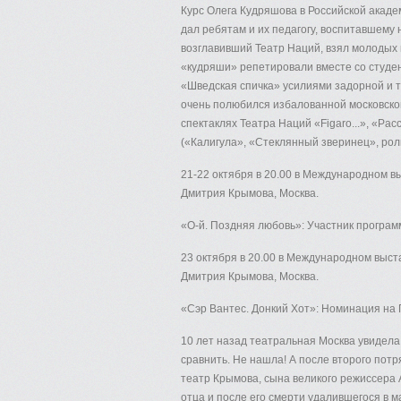
Курс Олега Кудряшова в Российской акаде
дал ребятам и их педагогу, воспитавшему 
возглавивший Театр Наций, взял молодых 
«кудряши» репетировали вместе со студе
«Шведская спичка» усилиями задорной и т
очень полюбился избалованной московской
спектаклях Театра Наций «Figaro...», «Ра
(«Калигула», «Стеклянный зверинец», ро
21-22 октября в 20.00 в Международном в
Дмитрия Крымова, Москва.
«О-й. Поздняя любовь»: Участник програм
23 октября в 20.00 в Международном выст
Дмитрия Крымова, Москва.
«Сэр Вантес. Донкий Хот»: Номинация на 
10 лет назад театральная Москва увидела 
сравнить. Не нашла! А после второго потр
театр Крымова, сына великого режиссера
отца и после его смерти удалившегося в 