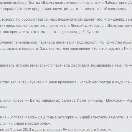
Поздняя любовь» Театра «Школа драматического искусства» и Лаборатория Дм
жиссерам и актерам предложил посмотреть этот замечательный спектакль», —
), говорила о русском театре, находящимся в ожидании того, что «дверка з
итик предложила посмотреть спектакль в Лиепайском театре «Шведская спичк
 можно пригласить всю семью — от подростков до бабушек».
тоянного генерального партнера фестиваля) подчеркнул, что искусство по
кладываются непросто. Заметив, что для проведения «Золотой маски» в Риг
ерсталь, второго генерального партнера фестиваля, поздравила с тем, что 
стие Хербертс Лаукштейнс, член правления Лиепайского театра и Андрис Ви
нальной опере — Вечер однактных балетов Иржи Килиана, Московский Ака
енко.
мия «Золотая Маска» 2011 года в категории «Лучший спектакль в балете». 
оль», «Лучшая мужская роль».
тая Маска» 2014 года в категории «Лучший спектакль в балете».