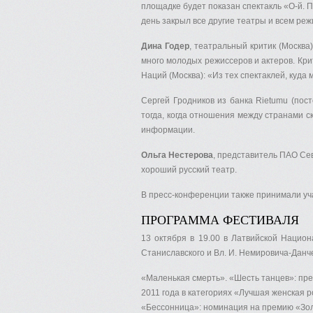
площадке будет показан спектакль «О-й. 
день закрыл все другие театры и всем ре
Дина Годер
, театральный критик (Москва
много молодых режиссеров и актеров. Кр
Наций (Москва): «Из тех спектаклей, куда
Сергей Гродников из банка Rietumu (пос
тогда, когда отношения между странами с
информации.
Ольга Нестерова
, представитель ПАО Сев
хороший русский театр.
В пресс-конференции также принимали уча
ПРОГРАММА ФЕСТИВАЛЯ
13 октября в 19.00 в Латвийской Нацио
Станиславского и Вл. И. Немировича-Данч
«Маленькая смерть». «Шесть танцев»: пре
2011 года в категориях «Лучшая женская р
«Бессонница»: номинация на премию «Золо