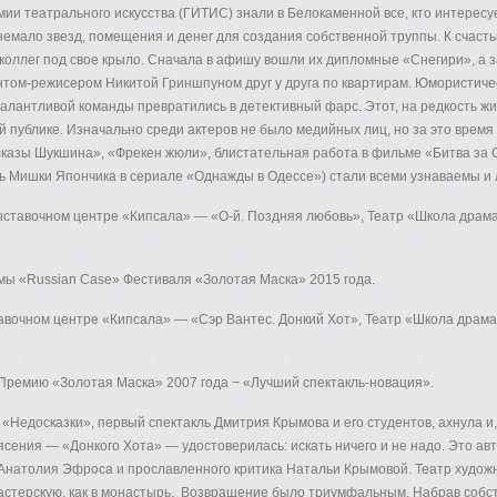
мии театрального искусства (ГИТИС) знали в Белокаменной все, кто интересу
немало звезд, помещения и денег для создания собственной труппы. К счасть
коллег под свое крыло. Сначала в афишу вошли их дипломные «Снегири», а з
нтом-режисером Никитой Гриншпуном друг у друга по квартирам. Юмористиче
алантливой команды превратились в детективный фарс. Этот, на редкость ж
 публике. Изначально среди актеров не было медийных лиц, но за это время
ссказы Шукшина», «Фрекен жюли», блистательная работа в фильме «Битва за С
ль Мишки Япончика в сериале «Однажды в Одессе») стали всеми узнаваемы и
ыставочном центре «Кипсала» — «О-й. Поздняя любовь», Театр «Школа драма
мы «Russian Case» Фестиваля «Золотая Маска» 2015 года.
авочном центре «Кипсала» — «Сэр Вантес. Донкий Хот», Театр «Школа драма
Премию «Золотая Маска» 2007 года − «Лучший спектакль-новация».
«Недосказки», первый спектакль Дмитрия Крымова и его студентов, ахнула и, к
ясения — «Донкого Хота» — удостоверилась: искать ничего и не надо. Это а
 Анатолия Эфроса и прославленного критика Натальи Крымовой. Театр худож
мастерскую, как в монастырь. Возвращение было триумфальным. Набрав собс