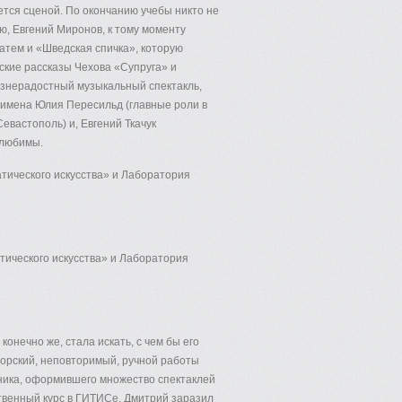
ется сценой. По окончанию учебы никто не
ю, Евгений Миронов, к тому моменту
атем и «Шведская спичка», которую
ские рассказы Чехова «Супруга» и
изнерадостный музыкальный спектакль,
 имена Юлия Пересильд (главные роли в
евастополь) и, Евгений Ткачук
 любимы.
тического искусства» и Лаборатория
тического искусства» и Лаборатория
онечно же, стала искать, с чем бы его
вторский, неповторимый, ручной работы
ника, оформившего множество спектаклей
твенный курс в ГИТИСе, Дмитрий заразил