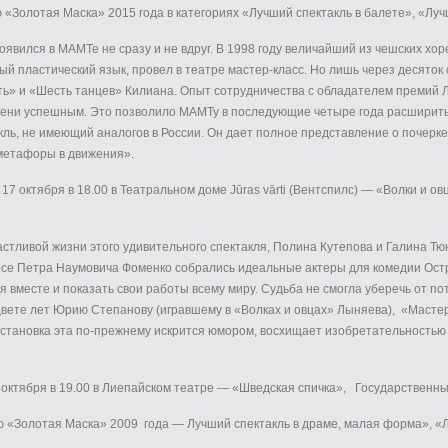
«Золотая Маска» 2015 года в категориях «Лучший спектакль в балете», «Луч
явился в МАМТе не сразу и не вдруг. В 1998 году величайший из чешских хо
й пластический язык, провел в театре мастер-класс. Но лишь через десяток
ть» и «Шесть танцев» Килиана. Опыт сотрудничества с обладателем премий 
епени успешным. Это позволило МАМТу в последующие четыре года расширить
кль, не имеющий аналогов в России. Он дает полное представление о почерк
метафоры в движения».
 17 октября в 18.00 в Театральном доме Jūras vārti (Вентспилс) — «Волки и о
частливой жизни этого удивительного спектакля, Полина Кутепова и Галина Тю
урсе Петра Наумовича Фоменко собрались идеальные актеры для комедии Ост
я вместе и показать свои работы всему миру. Судьба не смогла уберечь от по
вете лет Юрию Степанову (игравшему в «Волках и овцах» Лыняева), «Мастер
Постановка эта по-прежнему искрится юмором, восхищает изобретательность
8 октября в 19.00 в Лиепайском театре — «Шведская спичка», Государственны
«Золотая Маска» 2009 года — Лучший спектакль в драме, малая форма», «Лу