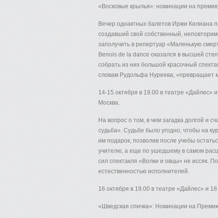
«Восковые крылья»: номинации на премию 
Вечер однактных балетов Иржи Килиана по
создавший свой собственный, неповторимы
заполучить в репертуар «Маленькую смер
Benois de la dance оказался в высшей ст
собрать из них большой красочный спекта
словам Рудольфа Нуреева, «превращает 
14-15 октября в 19.00 в театре «Дайлес» и
Москва.
На вопрос о том, в чем загадка долгой и с
судьба». Судьбе было угодно, чтобы на к
им подарок, позволив после учебы остатьс
учителю, а еще по ушедшему в самом расц
сил спектакля «Волки и овцы» не иссяк. 
естественностью исполнителей.
16 октября в 19.00 в театре «Дайлес» и 1
«Шведская спичка»: Номинации на Премию 