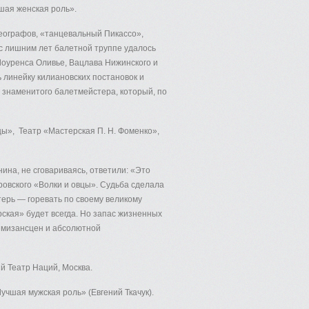
шая женская роль».
реографов, «танцевальный Пикассо»,
 с лишним лет балетной труппе удалось
Лоуренса Оливье, Вацлава Нижинского и
 линейку килиановских постановок и
е знаменитого балетмейстера, который, по
вцы», Театр «Мастерская П. Н. Фоменко»,
нина, не сговариваясь, ответили: «Это
ровского «Волки и овцы». Судьба сделала
терь — горевать по своему великому
ская» будет всегда. Но запас жизненных
ю мизансцен и абсолютной
й Театр Наций, Москва.
чшая мужская роль» (Евгений Ткачук).