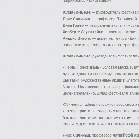
информации рассказывали:
Юлия Лочмеле
— руководитель фестиваля
Янис Силиньш
— профессор Латвийской а
Дина Годер
— театральный критик (Москва
Хербертс Лаукштейнс
— член правления 
Андрис Витолс
— директор театра «Дайл
представители генеральных партеров фе
Юлия Лочмеле
, руководитель фестиваля
- Первый фестиваль «Золотая Маска в Латв
лучших драматических и музыкальных теат
Выставки, художественные акции и благот
Москве. Налаживание тесных профессиона
целенаправленно. Вклад фестиваля в укре
Юбилейная афиша отражает весь спектр то
хореографии, и легендарным постановкам,
беспрецедентному авторскому театру — те
Впрочем, фестивалю «Золотая Маска в Лат
Янис Силиньш
, профессор Латвийской а