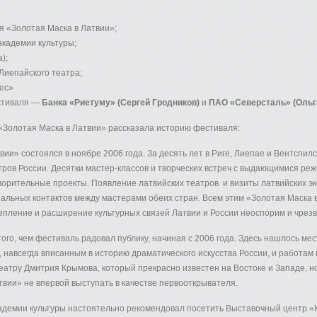
 «Золотая Маска в Латвии»;
кадемии культуры;
);
Лиепайского театра;
ес»
стиваля —
Банка «Риетуму» (Сергей Гродников)
и
ПАО «Северсталь» (Ольг
 «Золотая Маска в Латвии» рассказала историю фестиваля:
ии» состоялся в ноябре 2006 года. За десять лет в Риге, Лиепае и Вентспилс
ров России. Десятки мастер-классов и творческих встреч с выдающимися ре
ворительные проекты. Появление латвийских театров и визиты латвийских э
льных контактов между мастерами обеих стран. Всем этим «Золотая Маска 
пление и расширение культурных связей Латвии и России неоспорим и чрезв
го, чем фестиваль радовал публику, начиная с 2006 года. Здесь нашлось м
 навсегда вписанным в историю драматического искусства России, и работам 
атру Дмитрия Крымова, который прекрасно известен на Востоке и Западе, н
вии» не впервой выступать в качестве первооткрывателя.
кадемии культуры настоятельно рекомендовал посетить Выставочный центр «