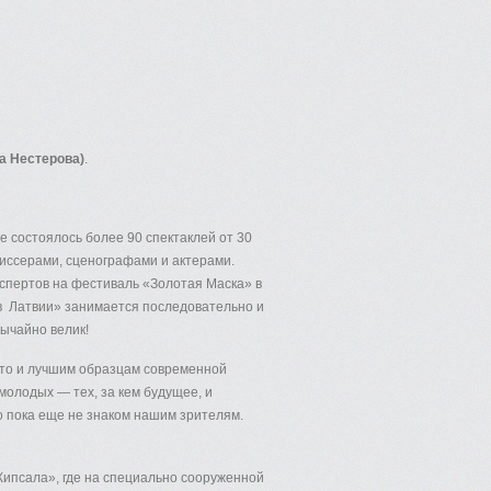
а Нестерова)
.
е состоялось более 90 спектаклей от 30
жиссерами, сценографами и актерами.
кспертов на фестиваль «Золотая Маска» в
в Латвии» занимается последовательно и
ычайно велик!
есто и лучшим образцам современной
молодых — тех, за кем будущее, и
о пока еще не знаком нашим зрителям.
Кипсала», где на специально сооруженной