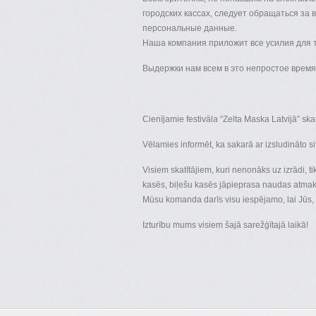
городских кассах, следует обращаться за 
персональные данные.
Наша компания приложит все усилия для то
Выдержки нам всем в это непростое время
Cienījamie festivāla “Zelta Maska ​​Latvijā” skatī
Vēlamies informēt, ka sakarā ar izsludināto s
Visiem skatītājiem, kuri nenonāks uz izrādi, t
kasēs, biļešu kasēs jāpieprasa naudas atmaks
Mūsu komanda darīs visu iespējamo, lai Jūs, m
Izturību mums visiem šajā sarežģītajā laikā!