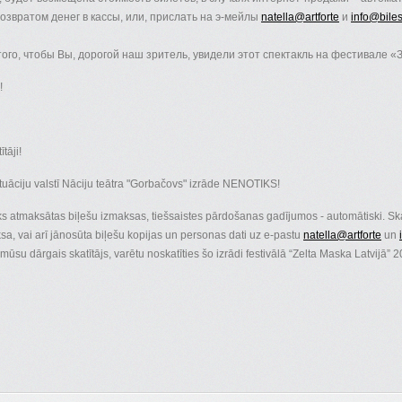
возвратом денег в кассы, или, прислать на э-мейлы
natella@artforte
и
info@biles
го, чтобы Вы, дорогой наш зритель, увидели этот спектакль на фестивале «З
!
tāji!
ituāciju valstī Nāciju teātra "Gorbačovs" izrāde NENOTIKS!
iks atmaksātas biļešu izmaksas, tiešsaistes pārdošanas gadījumos - automātiski. Skat
a, vai arī jānosūta biļešu kopijas un personas dati uz e-pastu
natella@artforte
un
ūsu dārgais skatītājs, varētu noskatīties šo izrādi festivālā “Zelta Maska Latvijā” 