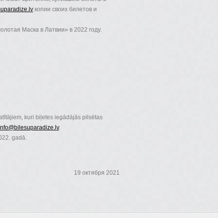
uparadize.lv
копии своих билетов и
олотая Маска в Латвии» в 2022 году.
ītājiem, kuri biļetes iegādājās pilsētas
info@bilesuparadize.lv
.
2022. gadā.
19 октября 2021