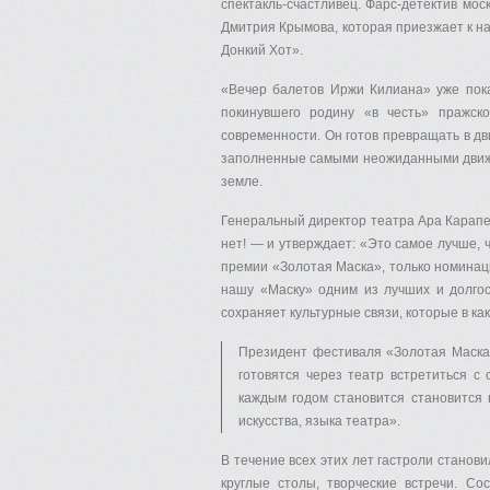
спектакль-счастливец. Фарс-детектив мо
Дмитрия Крымова, которая приезжает к н
Донкий Хот».
«Вечер балетов Иржи Килиана» уже пок
покинувшего родину «в честь» пражск
современности. Он готов превращать в д
заполненные самыми неожиданными движе
земле.
Генеральный директор театра Ара Карапе
нет! — и утверждает: «Это самое лучше, ч
премии «Золотая Маска», только номинац
нашу «Маску» одним из лучших и долгос
сохраняет культурные связи, которые в к
Президент фестиваля «Золотая Маска»
готовятся через театр встретиться с
каждым годом становится становится 
искусства, языка театра».
В течение всех этих лет гастроли станов
круглые столы, творческие встречи. Со