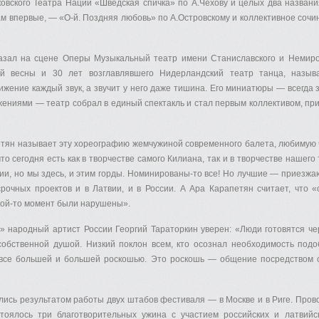
сковского Театра Наций «Шведская спичка» по А.Чехову и целых два назван
ам впервые, — «О-й. Поздняя любовь» по А.Островскому и коллективное сочи
азал на сцене Оперы Музыкальный театр имени Станиславского и Немиров
ой весны и 30 лет возглавлявшего Нидерландский театр танца, назы
вижение каждый звук, а звучит у него даже тишина. Его миниатюры — всегда
ниями — театр собрал в единый спектакль и стал первым коллективом, при
тян называет эту хореографию жемчужиной современного балета, любимую 
то сегодня есть как в творчестве самого Килиана, так и в творчестве нашего
ии, но мы здесь, и этим горды. Номинированы-то все! Но лучшие — приезжаю
рочных проектов и в Латвии, и в России. А Ара Карапетян считает, что
акой-то момент были нарушены».
 народный артист России Георгий Тараторкин уверен: «Люди готовятся че
 собственной душой. Низкий поклон всем, кто осознал необходимость под
все большей и большей роскошью. Это роскошь — общение посредством са
ились результатом работы двух штабов фестиваля — в Москве и в Риге. Пров
стоялось три благотворительных ужина с участием российских и латвий