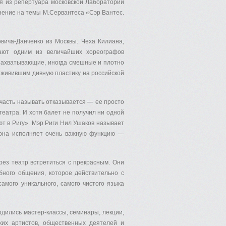
ия из репертуара московской Лаборатории
нение на темы М.Сервантеса «Сэр Вантес.
ича-Данченко из Москвы. Чеха Килиана,
вают одним из величайших хореографов
 захватывающие, иногда смешные и плотно
живившим дивную пластику на российской
часть называть отказывается — ее просто
 театра. И хотя балет не получил ни одной
т в Ригу». Мэр Риги Нил Ушаков называет
 «она исполняет очень важную функцию —
рез театр встретиться с прекрасным. Они
обного общения, которое действительно с
мого уникального, самого чистого языка
одились мастер-классы, семинары, лекции,
ских артистов, общественных деятелей и