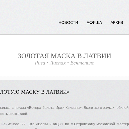
НОВОСТИ
АФИША
АРХИВ
ЗОЛОТАЯ МАСКА В ЛАТВИИ
Рига
•
Лиепая
•
Вент
с
пилс
ОЛОТУЮ МАСКУ В ЛАТВИИ»
ачалась с показа «Вечера балета Иржи Килиана». Всего же в рамках юбилейн
пять спектаклей.
наименований. Это «Волки и овцы» по А.Островскому московской Мастер