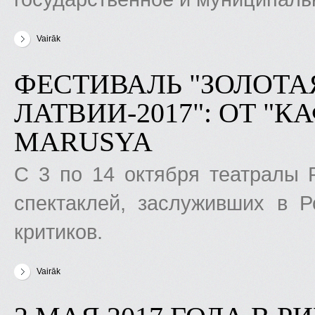
Vairāk
par Руководитель "Золотой маски в Латвии": А что, у нас есть
ФЕСТИВАЛЬ "ЗОЛОТА
ЛАТВИИ-2017": ОТ "К
MARUSYA
С 3 по 14 октября театралы 
спектаклей, заслуживших в 
критиков.
Vairāk
par Фестиваль "Золотая Маска" в Латвии-2017": от "Кафе Идио