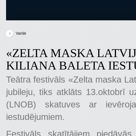
Vairāk
par Фестиваль "Золотая маска в Латвии" отмечает юбилей
«ZELTA MASKA LATVIJ
KILIANA BALETA IES
Teātra festivāls «Zelta maska La
jubileju, tiks atklāts 13.oktobrī
(LNOB) skatuves ar ievēroja
iestudējumiem.
Festivāls skatītājiem piedāvā