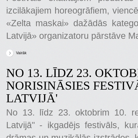
izcilākajiem horeogrāfiem, vienc
«Zelta maskai» dažādās kategor
Latvijā» organizatoru pārstāve M
Vairāk
par «Zelta maska Latvijā» atklās ar Jirži Kiliana baleta iestudējum
NO 13. LĪDZ 23. OKTOB
NORISINĀSIES FESTIV
LATVIJĀ'
No 13. līdz 23. oktobrim 10. re
Latvijā" - ikgadējs festivāls, k
drāmas un muzikālās izstrādes, kā