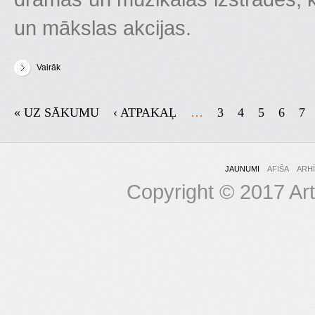
un mākslas akcijas.
Vairāk
par No 13. līdz 23. oktobrim 10. reizi norisināsies festivāls 'Zelta Ma
PAGES
« UZ SĀKUMU
‹ ATPAKAĻ
…
3
4
5
6
7
JAUNUMI
AFIŠA
ARH
Copyright © 2017 Art