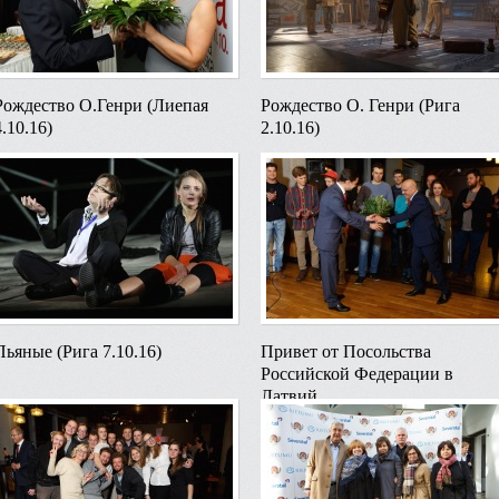
Рождество О.Генри (Лиепая
Рождество О. Генри (Рига
4.10.16)
2.10.16)
Пьяные (Рига 7.10.16)
Привет от Посольства
Российской Федерации в
Латвий...